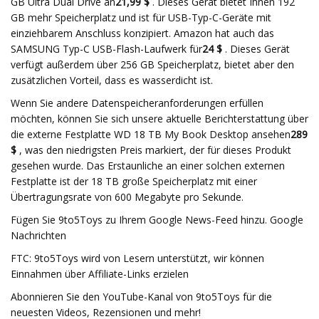
GB Ultra Dual Drive an
21,99 $
. Dieses Gerät bietet Ihnen 192
GB mehr Speicherplatz und ist für USB-Typ-C-Geräte mit
einziehbarem Anschluss konzipiert. Amazon hat auch das
SAMSUNG Typ-C USB-Flash-Laufwerk für
24 $
. Dieses Gerät
verfügt außerdem über 256 GB Speicherplatz, bietet aber den
zusätzlichen Vorteil, dass es wasserdicht ist.
Wenn Sie andere Datenspeicheranforderungen erfüllen
möchten, können Sie sich unsere aktuelle Berichterstattung über
die externe Festplatte WD 18 TB My Book Desktop ansehen
289
$
, was den niedrigsten Preis markiert, der für dieses Produkt
gesehen wurde. Das Erstaunliche an einer solchen externen
Festplatte ist der 18 TB große Speicherplatz mit einer
Übertragungsrate von 600 Megabyte pro Sekunde.
Fügen Sie 9to5Toys zu Ihrem Google News-Feed hinzu. Google
Nachrichten
FTC: 9to5Toys wird von Lesern unterstützt, wir können
Einnahmen über Affiliate-Links erzielen
Abonnieren Sie den YouTube-Kanal von 9to5Toys für die
neuesten Videos, Rezensionen und mehr!