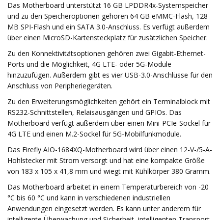
Das Motherboard unterstützt 16 GB LPDDR4x-Systemspeicher
und zu den Speicheroptionen gehören 64 GB eMMC-Flash, 128
MB SPI-Flash und ein SATA 3.0-Anschluss. Es verfügt außerdem
über einen MicroSD-Kartensteckplatz für zusätzlichen Speicher.
Zu den Konnektivitätsoptionen gehören zwei Gigabit-Ethernet-
Ports und die Möglichkeit, 4G LTE- oder 5G-Module
hinzuzufügen. Außerdem gibt es vier USB-3.0-Anschlüsse für den
Anschluss von Peripheriegeräten.
Zu den Erweiterungsmöglichkeiten gehört ein Terminalblock mit
RS232-Schnittstellen, Relaisausgängen und GPIOs. Das
Motherboard verfügt außerdem über einen Mini-PCIe-Sockel für
4G LTE und einen M.2-Sockel für 5G-Mobilfunkmodule.
Das Firefly AIO-1684XQ-Motherboard wird über einen 12-V-/5-A-
Hohlstecker mit Strom versorgt und hat eine kompakte Größe
von 183 x 105 x 41,8 mm und wiegt mit Kühlkörper 380 Gramm.
Das Motherboard arbeitet in einem Temperaturbereich von -20
°C bis 60 °C und kann in verschiedenen industriellen
Anwendungen eingesetzt werden. Es kann unter anderem für
intelligente Überwachung und Sicherheit, intelligenten Transport,