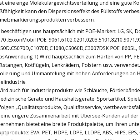
st eine enge Molekulargewichtsverteilung und eine gute Komp
eßfähigkeit kann den Dispersionseffekt des Füllstoffs verbes
melzmarkierungsprodukten verbessern.
 beschäftigen uns hauptsächlich mit POE-Marken: LG, SK, D
70 .ExxonMobil POE: 9061,6102,0201,0203,5101,8210,9071,9
50D,C5070D,C1070D,C1080,C5060D,C3007DSK POE: 8605L, 861
osAnwendung 1) Wird hauptsächlich zum Härten von PP, PE 
ßstangen, Kotflügeln, Lenkrädern, Polstern usw. verwendet.
solierung und Ummantelung mit hohen Anforderungen an Hi
elindustrie.
Wird auch für Industrieprodukte wie Schläuche, Förderbän
edizinische Geräte und Haushaltsgeräte, Sportartikel, Spie
folgen „Qualitätsprodukte, Qualitätsservice, wettbewerbsfäh
 eine engere Zusammenarbeit mit Übersee-Kunden auf der 
ernehmen bietet eine breite Produktpalette, um Ihren unt
ptprodukte: EVA, PET, HDPE, LDPE, LLDPE, ABS, HIPS, EPS, 