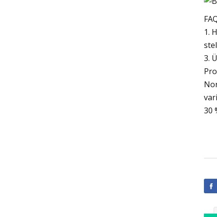
FA
1. 
ste
3. 
Pro
Nor
var
30 