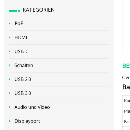
KATEGORIEN
PoE
HDMI
USB-C
BE
Schalten
Ove
USB 2.0
Ba
USB 3.0
Ku
Audio und Video
Pl
Displayport
Fa