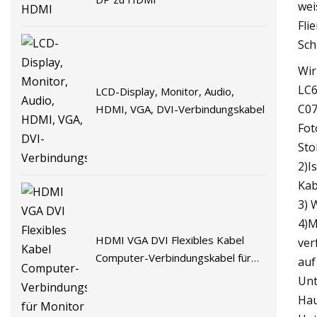
wei
Fli
Sch
Wir
LC6
LCD-Display, Monitor, Audio,
C07
HDMI, VGA, DVI-Verbindungskabel
Fot
Sto
2)I
Kab
3) 
4)M
HDMI VGA DVI Flexibles Kabel
ver
Computer-Verbindungskabel für
auf
Monitor
Unt
Hau