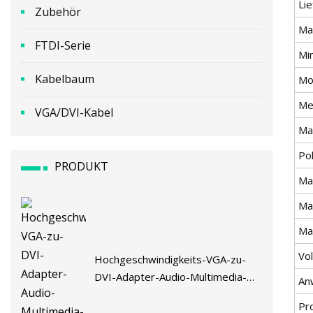
Lie
Zubehör
Mat
FTDI-Serie
Mi
Kabelbaum
Mo
Me
VGA/DVI-Kabel
Ma
Po
PRODUKT
Ma
Ma
Ma
Vo
Hochgeschwindigkeits-VGA-zu-
DVI-Adapter-Audio-Multimedia-
An
Datenkommunikationskabel
Pr