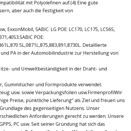
atibilität mit Polyolefinen auf.(4) Eine gute
sern, aber auch die Festigkeit von
ow, ExxonMobil, SABIC. LG POE: LC170, LC175, LC565,
371,4053.SABIC POE:
L,870 5L,0871L,875,883,891,8730L. Detaillierte
und PA in der Automobilindustrie zur Herstellung von
tze- und Umweltbeständigkeit in der Draht- und
der, Gummitücher und Formprodukte verwendet.
lzeug usw. sowie Verpackungsfolien usw.FirmenprofilWir
ige Preise, pünktliche Lieferung“ als Ziel und freuen uns
Grundlage des gegenseitigen Nutzens. Unser
erschiedlichen Anforderungen gerecht zu werden. Unsere
GPPS, PC usw. Seit seiner Gründung hat sich das