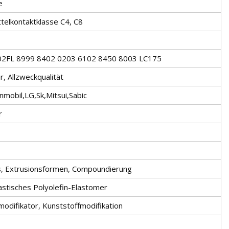
e
telkontaktklasse C4, C8
02FL 8999 8402 0203 6102 8450 8003 LC175
, Allzweckqualität
mobil,LG,Sk,Mitsui,Sabic
r
s, Extrusionsformen, Compoundierung
stisches Polyolefin-Elastomer
odifikator, Kunststoffmodifikation