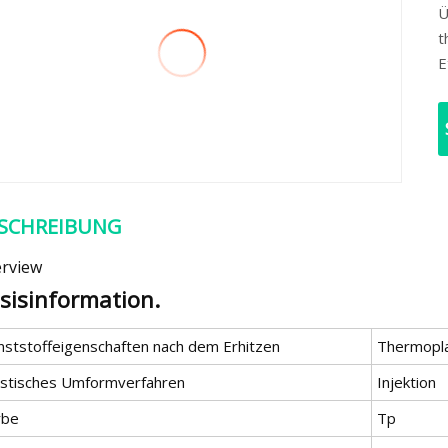
Ü
t
E
SCHREIBUNG
rview
sisinformation.
nststoffeigenschaften nach dem Erhitzen
Thermopla
astisches Umformverfahren
Injektion
rbe
Tp