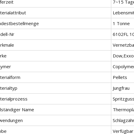
ferzeit
7~15 Tag
erialattribut
Lebensmit
ndestbestellmenge
1 Tonne
dell-Nr
6102FL 1
rkmale
Vernetzbar
rke
Dow,Exxon
lymer
Copolyme
terialform
Pellets
terialtyp
Jungfrau
terialprozess
Spritzgus
llständiger Name
Thermopla
wendungen
Schlagzähm
obe
Verfügbar