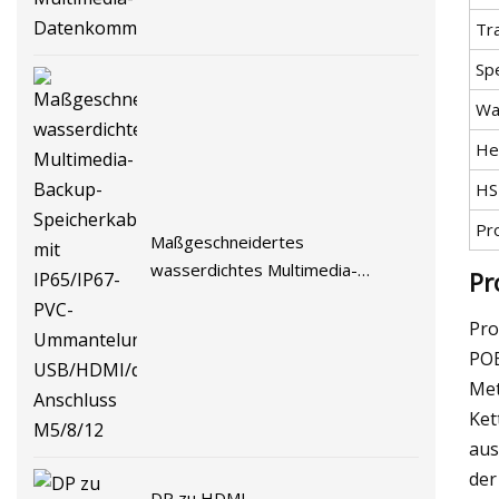
Tr
Spe
Wa
He
HS
Pr
Maßgeschneidertes
wasserdichtes Multimedia-
Pr
Backup-Speicherkabel mit
IP65/IP67-PVC-Ummantelung,
Pro
USB/HDMI/dB/OBD/DVI/VGA-
POE
Anschluss M5/8/12
Met
Ket
aus
der
DP zu HDMI