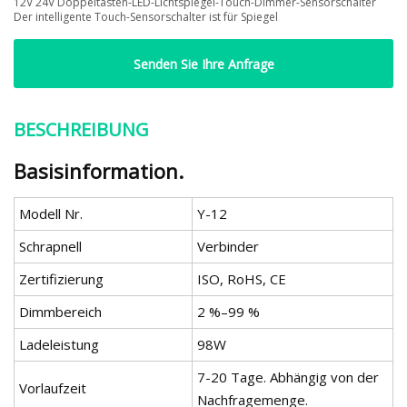
12V 24V Doppeltasten-LED-Lichtspiegel-Touch-Dimmer-Sensorschalter
Der intelligente Touch-Sensorschalter ist für Spiegel
Senden Sie Ihre Anfrage
BESCHREIBUNG
Basisinformation.
Modell Nr.
Y-12
Schrapnell
Verbinder
Zertifizierung
ISO, RoHS, CE
Dimmbereich
2 %–99 %
Ladeleistung
98W
7-20 Tage. Abhängig von der
Vorlaufzeit
Nachfragemenge.