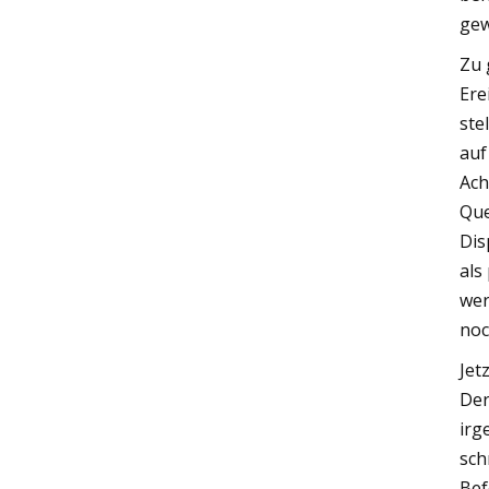
gew
Zu 
Ere
ste
auf
Ach
Que
Dis
als
wer
noc
Jet
Der
irg
sch
Bef