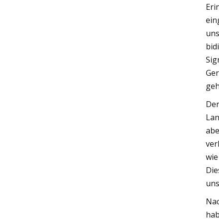
Eri
ein
uns
bid
Sig
Ger
geh
Der
Lan
abe
ver
wie
Die
uns
Nac
hab