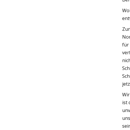
Woh
ent
Zun
Nor
für
ver
nic
Sch
Sch
jet
Wir
ist
unv
uns
sei