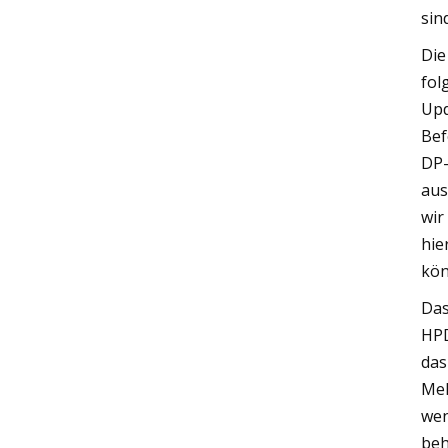
sin
Die
fol
Upd
Bef
DP-
aus
wir
hie
kön
Das
HPD
das
Mel
wen
beh