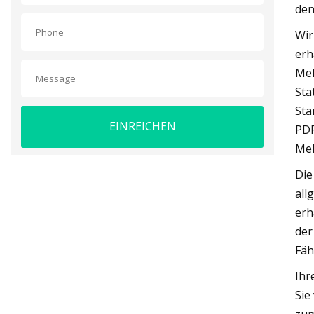
den
Wir
erh
Mel
Sta
Sta
EINREICHEN
PDF
Mel
Die
all
erh
der
Fäh
Ihr
Sie