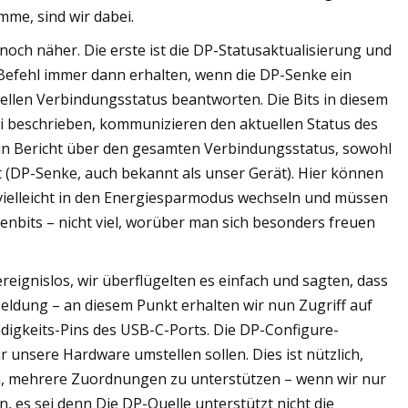
imme, sind wir dabei.
noch näher. Die erste ist die DP-Statusaktualisierung und
 Befehl immer dann erhalten, wenn die DP-Senke ein
llen Verbindungsstatus beantworten. Die Bits in diesem
ei beschrieben, kommunizieren den aktuellen Status des
 ein Bericht über den gesamten Verbindungsstatus, sowohl
 (DP-Senke, auch bekannt als unser Gerät). Hier können
vielleicht in den Energiesparmodus wechseln und müssen
enbits – nicht viel, worüber man sich besonders freuen
ereignislos, wir überflügelten es einfach und sagten, dass
Meldung – an diesem Punkt erhalten wir nun Zugriff auf
digkeits-Pins des USB-C-Ports. Die DP-Configure-
 unsere Hardware umstellen sollen. Dies ist nützlich,
, mehrere Zuordnungen zu unterstützen – wenn wir nur
 es sei denn Die DP-Quelle unterstützt nicht die