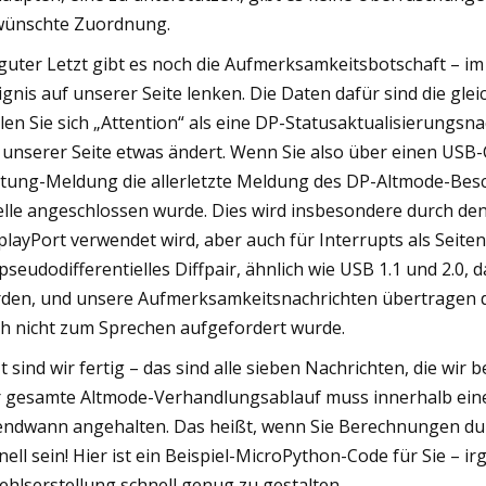
ünschte Zuordnung.
guter Letzt gibt es noch die Aufmerksamkeitsbotschaft – i
ignis auf unserer Seite lenken. Die Daten dafür sind die gle
llen Sie sich „Attention“ als eine DP-Statusaktualisierungsna
 unserer Seite etwas ändert. Wenn Sie also über einen USB-
tung-Meldung die allerletzte Meldung des DP-Altmode-Besch
lle angeschlossen wurde. Dies wird insbesondere durch de
playPort verwendet wird, aber auch für Interrupts als Se
 pseudodifferentielles Diffpair, ähnlich wie USB 1.1 und 2.0
den, und unsere Aufmerksamkeitsnachrichten übertragen di
h nicht zum Sprechen aufgefordert wurde.
zt sind wir fertig – das sind alle sieben Nachrichten, die wi
 gesamte Altmode-Verhandlungsablauf muss innerhalb eine
endwann angehalten. Das heißt, wenn Sie Berechnungen du
nell sein! Hier ist ein Beispiel-MicroPython-Code für Sie – i
ehlserstellung schnell genug zu gestalten.