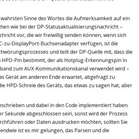
m wahrsten Sinne des Wortes die Aufmerksamkeit auf ein
ichen wie bei der DP-Statusaktualisierungsnachricht –
chricht vor, die wir freiwillig senden können, wenn sich
C-zu-DisplayPort-Buchsenadapter verfügen, ist die
wörungsprozesses und teilt der DP-Quelle mit, dass die
n HPD-Pin bestimmt, der als Hotplug-Erkennungspin in
itenband zum AUX-Kommunikationskanal verwendet wird –
, das Gerät am anderen Ende erwartet, abgefragt zu
e HPD-Schreie des Geräts, das etwas zu sagen hat, aber
r beschrieben und dabei in den Code implementiert haben.
r Sekunde abgeschlossen sein, sonst wird der Prozess
rchführen oder Daten ausdrucken möchten, sollten Sie
rgendwie ist es mir gelungen, das Parsen und die