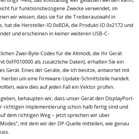
ierungs“-Feld, das vollständig leer gelassen werden kann,
nicht für funktionsbezogene Zwecke verwendet, im
n wir wissen, dass sie für die Treiberauswahl in
, hat die Hersteller-ID 0xBDA, die Produkt-ID 0x2172 und
det und erscheinen in keiner weiteren USB-C-
lichen Zwei-Byte-Codes für die Altmodi, die Ihr Gerät
it 0xFF010000 als zusätzliche Daten), erhalten Sie ein
 Gerät. Eines der Geräte, die ich besitze, antwortet mit
h hierbei um eine Firmware-Update-Schnittstelle handelt.
lten, wäre dies auf jeden Fall ein Vektor prüfen.
 geben, behaupten wir, dass unser Gerät den DisplayPort-
er richtigen Implementierung schon halb fertig sind und
 auf dem richtigen Weg – jetzt sprechen wir über
 Modes“, mit dem wir der DP-Quelle mitteilen, wie genau
uss.