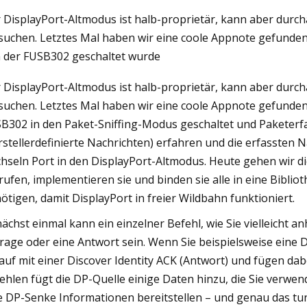
 DisplayPort-Altmodus ist halb-proprietär, kann aber du
suchen. Letztes Mal haben wir eine coole Appnote gefunden,
, 2023
 der FUSB302 geschaltet wurde
cast] Warum wir Kommunisten
 DisplayPort-Altmodus ist halb-proprietär, kann aber du
suchen. Letztes Mal haben wir eine coole Appnote gefunden,
B302 in den Paket-Sniffing-Modus geschaltet und Paketer
rstellerdefinierte Nachrichten) erfahren und die erfassten 
hseln Port in den DisplayPort-Altmodus. Heute gehen wir d
rufen, implementieren sie und binden sie alle in eine Biblio
ötigen, damit DisplayPort in freier Wildbahn funktioniert.
ächst einmal kann ein einzelner Befehl, wie Sie vielleich
rage oder eine Antwort sein. Wenn Sie beispielsweise eine D
auf mit einer Discover Identity ACK (Antwort) und fügen dabe
ehlen fügt die DP-Quelle einige Daten hinzu, die Sie verw
e DP-Senke Informationen bereitstellen – und genau das tun