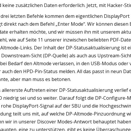
d keine zusätzlichen Daten erforderlich. Jetzt, mit Hacker-St
 drei letzten Befehle kommen dem eigentlichen DisplayPort 
gt direkt nach dem Befehl „Enter Mode“. Wir können diesen
ate erhalten möchte, und wir müssen ihn mit unserem aktue
ehl, wie auf Seite 11 unserer inzwischen beliebten PDF-Dat
Altmode-Links. Der Inhalt der DP-Statusaktualisierung ist
 Downstream-Sicht (DP-Quelle) als auch aus Upstream-Sicht
 bei Bedarf den Altmode verlassen, in den USB-Modus oder 
r auch den HPD-Pin-Status melden. All das passt in neun Dat
nte, aber man muss es betonen.
 allererste Auftreten einer DP-Statusaktualisierung verlief 
 niedrig sei und so weiter. Darauf folgt die DP-Configure-
 rohe DisplayPort-Signal auf der SBU und die Hochgeschwin
dung teilt uns mit, auf welche DP-Altmode-Pinzuordnung wir
n wir in unserer Discover Modes-Antwort behauptet haben
aupten, eine zu unterstützen, gibt es keine Überraschungen,