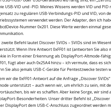
 USB-Host- oder USB-Gerätebetrieb fähig sind, ein „Zertifiz
ie USB-VID und -PID. Meines Wissens werden VID und PID 
ensatz zu regulären USB-Verbindungs-PID und VID, von dene
riebssystemen verwendet werden. Der Adapter, den ich habe
 bcdDevice-Nummer 0x201. Diese Werte werden einmal gesen
munikation.
 zweite Befehl lautet Discover SVIDs – SVIDs sind im Wesent
erstützt. Wenn Ihre Antwort 0xFF01 ist (antworten Sie also m
kie in Form einer Erkennung als DisplayPort-Altmode-fähiges
F01, fügt aber auch 0x25A4 hinzu – ich vermute, dass es sic
n Sie also jemals USB-C-Geräte für Pentestzwecke testen wol
em wir die 0xFF01-Antwort auf die Anfrage „Discover SVIDs“
mode unterstützt – auch wenn wir, um ehrlich zu sein, mit d
vortäuschen, bis wir es schaffen. Aber keine Sorge, wir sind
playPort-Besonderheiten. Unser dritter Befehl ist „Discover
er DisplayPort dem USB-C-Anschluss zugeordnet werden m