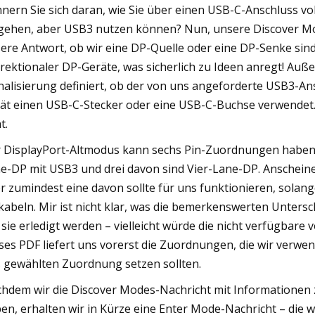
nnern Sie sich daran, wie Sie über einen USB-C-Anschluss 
gehen, aber USB3 nutzen können? Nun, unsere Discover Mo
ere Antwort, ob wir eine DP-Quelle oder eine DP-Senke sind
irektionaler DP-Geräte, was sicherlich zu Ideen anregt! Auß
nalisierung definiert, ob der von uns angeforderte USB3-A
ät einen USB-C-Stecker oder eine USB-C-Buchse verwendet. 
t.
 DisplayPort-Altmodus kann sechs Pin-Zuordnungen haben, 
e-DP mit USB3 und drei davon sind Vier-Lane-DP. Anschein
r zumindest eine davon sollte für uns funktionieren, sol
kabeln. Mir ist nicht klar, was die bemerkenswerten Unters
 sie erledigt werden – vielleicht würde die nicht verfügbare v
ses PDF liefert uns vorerst die Zuordnungen, die wir verwen
 gewählten Zuordnung setzen sollten.
hdem wir die Discover Modes-Nachricht mit Informationen
en, erhalten wir in Kürze eine Enter Mode-Nachricht – die w