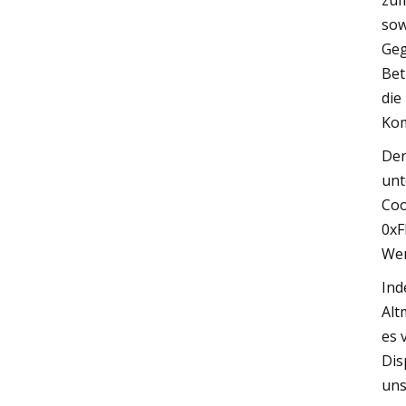
zum
sow
Geg
Bet
die
Kom
Der
unt
Coo
0xF
Wen
Ind
Alt
es 
Dis
uns