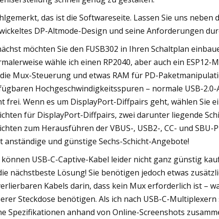
lgemerkt, das ist die Softwareseite. Lassen Sie uns neben 
wickeltes DP-Altmode-Design und seine Anforderungen du
ächst möchten Sie den FUSB302 in Ihren Schaltplan einbau
malerweise wähle ich einen RP2040, aber auch ein ESP12-Mo
 die Mux-Steuerung und etwas RAM für PD-Paketmanipulati
fügbaren Hochgeschwindigkeitsspuren – normale USB-2.0-An
ht frei. Wenn es um DisplayPort-Diffpairs geht, wählen Sie e
ichten für DisplayPort-Diffpairs, zwei darunter liegende S
ichten zum Herausführen der VBUS-, USB2-, CC- und SBU-Pi
zt anständige und günstige Sechs-Schicht-Angebote!
 können USB-C-Captive-Kabel leider nicht ganz günstig kau
 die nächstbeste Lösung! Sie benötigen jedoch etwas zusätzl
erlierbaren Kabels darin, dass kein Mux erforderlich ist –
erer Steckdose benötigen. Als ich nach USB-C-Multiplexern
ne Spezifikationen anhand von Online-Screenshots zusammeng