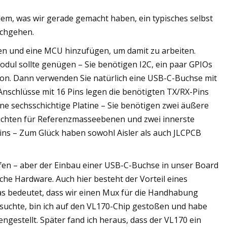
dem, was wir gerade gemacht haben, ein typisches selbst
rchgehen.
en und eine MCU hinzufügen, um damit zu arbeiten.
dul sollte genügen – Sie benötigen I2C, ein paar GPIOs
on. Dann verwenden Sie natürlich eine USB-C-Buchse mit
schlüsse mit 16 Pins legen die benötigten TX/RX-Pins
ine sechsschichtige Platine – Sie benötigen zwei äußere
chichten für Referenzmasseebenen und zwei innerste
ns – Zum Glück haben sowohl Aisler als auch JLCPCB
fen – aber der Einbau einer USB-C-Buchse in unser Board
iche Hardware. Auch hier besteht der Vorteil eines
 was bedeutet, dass wir einen Mux für die Handhabung
 suchte, bin ich auf den VL170-Chip gestoßen und habe
estellt. Später fand ich heraus, dass der VL170 ein