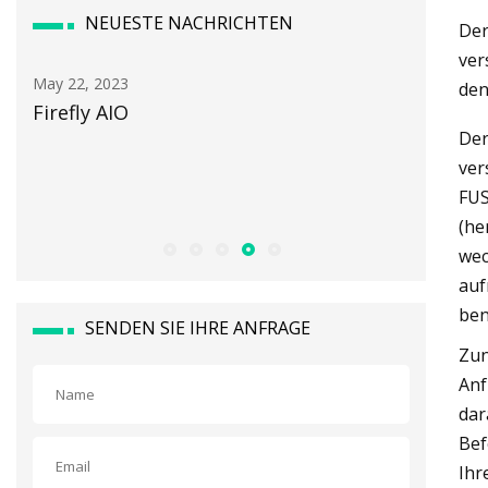
NEUESTE NACHRICHTEN
Der
ver
May 24, 2023
May 16
den
Sparen Sie bis zum 13. August über 800
[Pod
Der
US-Dollar bei diesem
sind
ver
generalüberholten 13,3-Zoll-MacBook
FUS
Air
(he
wec
auf
ben
SENDEN SIE IHRE ANFRAGE
Zun
Anf
dar
Bef
Ihr