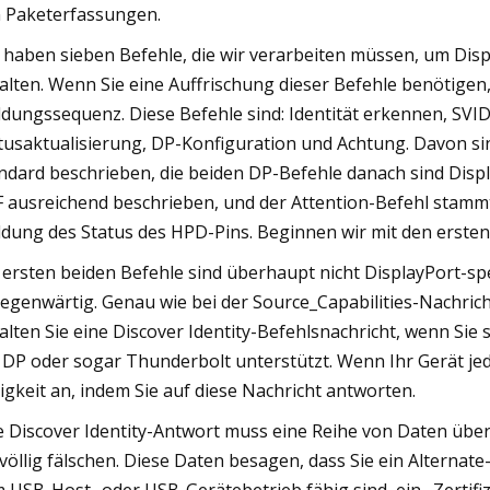
 Paketerfassungen.
 haben sieben Befehle, die wir verarbeiten müssen, um Dis
alten. Wenn Sie eine Auffrischung dieser Befehle benötigen
dungssequenz. Diese Befehle sind: Identität erkennen, SV
tusaktualisierung, DP-Konfiguration und Achtung. Davon sind
ndard beschrieben, die beiden DP-Befehle danach sind Displ
 ausreichend beschrieben, und der Attention-Befehl stammt 
dung des Status des HPD-Pins. Beginnen wir mit den ersten
 ersten beiden Befehle sind überhaupt nicht DisplayPort-spez
gegenwärtig. Genau wie bei der Source_Capabilities-Nachrich
alten Sie eine Discover Identity-Befehlsnachricht, wenn Sie
 DP oder sogar Thunderbolt unterstützt. Wenn Ihr Gerät je
igkeit an, indem Sie auf diese Nachricht antworten.
e Discover Identity-Antwort muss eine Reihe von Daten über
 völlig fälschen. Diese Daten besagen, dass Sie ein Alternate