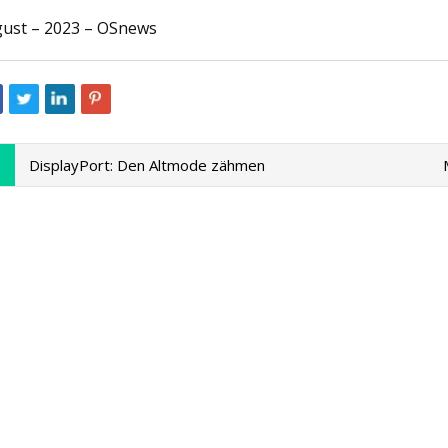
ust – 2023 – OSnews
023
May 16, 2023
ie bis zum 13. August über 800
[Podcast] Warum w
ar bei diesem
sind
überholten 13,3-Zoll-MacBook
DisplayPort: Den Altmode zähmen