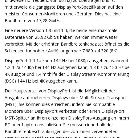
Bildwiederholfrequenz von 60 Hz) zu übertragen und ist
mittlerweile die gängigste DisplayPort-Spezifikation auf den
meisten Consumer-Monitoren und -Geräten. Dies hat eine
Bandbreite von 17,28 Gbit/s.
Eine neuere Version 1.3 und 1.4, die beide eine maximale
Datenrate von 25,92 Gbit/s haben, werden immer weiter
verbreitet. Mit der erhöhten Bandbreitenkapazität öffnet es die
Schleusen für höhere Auflösungen wie 7.680 x 4.320 (8K).
DisplayPort 1-1.1a kann 144 Hz bei 1080p ausgeben, während
1.2-1.2a 1440p bei 144 Hz ausgeben kann, 1.3 bis zu 120 Hz bei
4K ausgibt und 1.4 mithilfe der Display Stream-Komprimierung
(DSC) 144 Hz bei 4K ausgeben kann.
Der Hauptvorteil von DisplayPort ist die Möglichkeit der
Ausgabe auf mehreren Displays über Multi-Stream Transport
(MST). Sie können dies erreichen, indem Sie kompatible
Monitore über DisplayPort verketten oder einen DisplayPort
MST-Splitter an Ihren einzelnen DisplayPort-Ausgang an Ihrem
PC oder Laptop anschließen. Sie müssen innerhalb der
Bandbreitenbeschränkungen der von Ihnen verwendeten